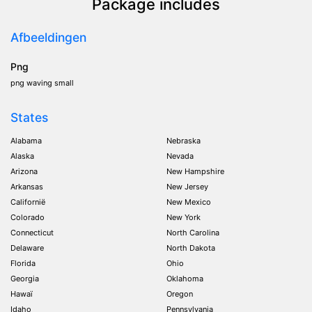
Package includes
Afbeeldingen
Png
png waving small
States
Alabama
Nebraska
Alaska
Nevada
Arizona
New Hampshire
Arkansas
New Jersey
Californië
New Mexico
Colorado
New York
Connecticut
North Carolina
Delaware
North Dakota
Florida
Ohio
Georgia
Oklahoma
Hawaï
Oregon
Idaho
Pennsylvania