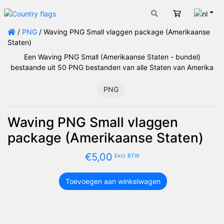
Nede
Winkelwage
/
PNG
/ Waving PNG Small vlaggen package (Amerikaanse
Staten)
Een Waving PNG Small (Amerikaanse Staten - bundel)
bestaande uit 50 PNG bestanden van alle Staten van Amerika
PNG
Waving PNG Small vlaggen
package (Amerikaanse Staten)
€
5,00
Excl. BTW
Toevoegen aan winkelwagen
Waving
PNG
Small
vlaggen