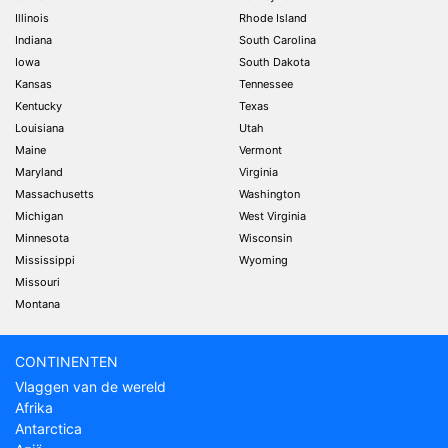
Illinois
Rhode Island
Indiana
South Carolina
Iowa
South Dakota
Kansas
Tennessee
Kentucky
Texas
Louisiana
Utah
Maine
Vermont
Maryland
Virginia
Massachusetts
Washington
Michigan
West Virginia
Minnesota
Wisconsin
Mississippi
Wyoming
Missouri
Montana
CONTINENTEN
Vlaggen van de wereld
Afrika
Antarctica