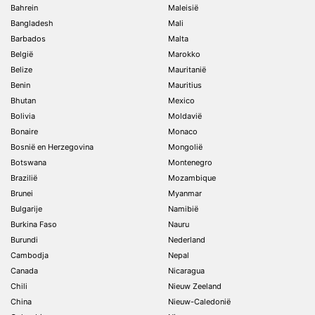
Bahrein
Maleisië
Bangladesh
Mali
Barbados
Malta
België
Marokko
Belize
Mauritanië
Benin
Mauritius
Bhutan
Mexico
Bolivia
Moldavië
Bonaire
Monaco
Bosnië en Herzegovina
Mongolië
Botswana
Montenegro
Brazilië
Mozambique
Brunei
Myanmar
Bulgarije
Namibië
Burkina Faso
Nauru
Burundi
Nederland
Cambodja
Nepal
Canada
Nicaragua
Chili
Nieuw Zeeland
China
Nieuw-Caledonië