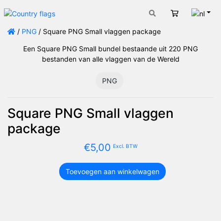
Nede
Winkelwage
/
PNG
/ Square PNG Small vlaggen package
Een Square PNG Small bundel bestaande uit 220 PNG
bestanden van alle vlaggen van de Wereld
PNG
Square PNG Small vlaggen
package
€
5,00
Excl. BTW
Toevoegen aan winkelwagen
Square
PNG
Small
vlaggen
package