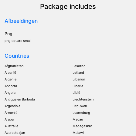
Package includes
Afbeeldingen
Png
png square small
Countries
Afghanistan
Lesotho
Albanië
Letland
Algerije
Libanon
Andorra
Liberia
Angola
Libië
Antigua en Barbuda
Liechtenstein
Argentinië
Litouwen
Armenië
Luxemburg
Aruba
Macau
Australië
Madagaskar
Azerbeidzjan
Malawi