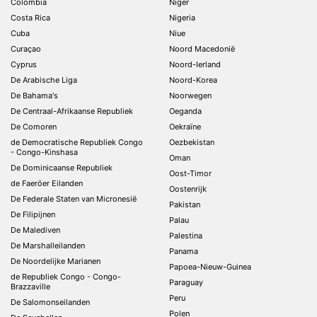
Colombia
Niger
Costa Rica
Nigeria
Cuba
Niue
Curaçao
Noord Macedonië
Cyprus
Noord-Ierland
De Arabische Liga
Noord-Korea
De Bahama's
Noorwegen
De Centraal-Afrikaanse Republiek
Oeganda
De Comoren
Oekraïne
de Democratische Republiek Congo
Oezbekistan
- Congo-Kinshasa
Oman
De Dominicaanse Republiek
Oost-Timor
de Faeröer Eilanden
Oostenrijk
De Federale Staten van Micronesië
Pakistan
De Filipijnen
Palau
De Malediven
Palestina
De Marshalleilanden
Panama
De Noordelijke Marianen
Papoea-Nieuw-Guinea
de Republiek Congo - Congo-
Paraguay
Brazzaville
Peru
De Salomonseilanden
Polen