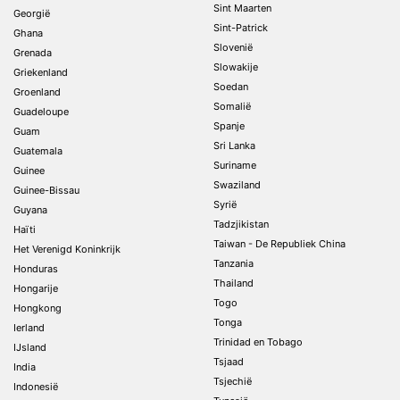
Sint Maarten
Georgië
Sint-Patrick
Ghana
Slovenië
Grenada
Slowakije
Griekenland
Soedan
Groenland
Somalië
Guadeloupe
Spanje
Guam
Sri Lanka
Guatemala
Suriname
Guinee
Swaziland
Guinee-Bissau
Syrië
Guyana
Tadzjikistan
Haïti
Taiwan - De Republiek China
Het Verenigd Koninkrijk
Tanzania
Honduras
Thailand
Hongarije
Togo
Hongkong
Tonga
Ierland
Trinidad en Tobago
IJsland
Tsjaad
India
Tsjechië
Indonesië