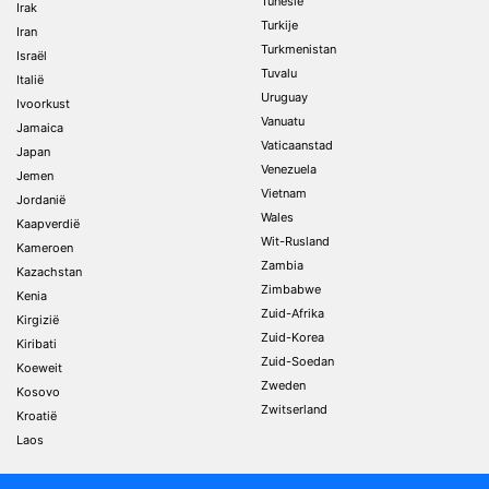
Tunesië
Irak
Turkije
Iran
Turkmenistan
Israël
Tuvalu
Italië
Uruguay
Ivoorkust
Vanuatu
Jamaica
Vaticaanstad
Japan
Venezuela
Jemen
Vietnam
Jordanië
Wales
Kaapverdië
Wit-Rusland
Kameroen
Zambia
Kazachstan
Zimbabwe
Kenia
Zuid-Afrika
Kirgizië
Zuid-Korea
Kiribati
Zuid-Soedan
Koeweit
Zweden
Kosovo
Zwitserland
Kroatië
Laos