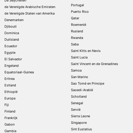
De Seychellen
Portugal
de Verenigde Arabische Emiraten
Puerto Rico
de Verenigde Staten van Amerika
Qatar
Denemarken
Roemenië
Djibouti
Rusland
Dominica
Rwanda
Duitsland
Saba
Ecuador
Saint Kitts en Nevis
Egypte
Saint Lucia
El Salvador
Saint Vincent en de Grenadines
Engeland
Samoa
Equatoriaal-Guinea
San Marino
Eritrea
Sao Tomé en Principe
Estland
Saoedi-Arabië
Ethiopië
Schotland
Europa
Senegal
Fiji
Servië
Finland
Sierra Leone
Frankrijk
Singapore
Gabon
Sint Eustatius
Gambia