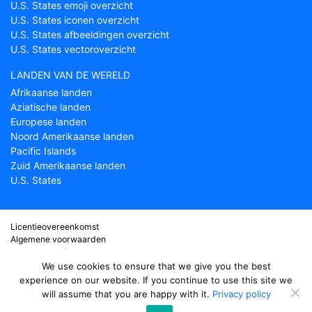
U.S. States emoji overzicht
U.S. States iconen overzicht
U.S. States afbeeldingen overzicht
U.S. States vectoroverzicht
LANDEN VAN DE WERELD
Afrikaanse landen
Aziatische landen
Europese landen
Noord Amerikaanse landen
Pacific Islands
Zuid Amerikaanse landen
U.S. States
Licentieovereenkomst
Algemene voorwaarden
Over Countryflags.com
Disclaimer
We use cookies to ensure that we give you the best
Privacy Policy
experience on our website. If you continue to use this site we
will assume that you are happy with it.
Privacy policy
© copyright 2026
Country flags
- onderdeel van ProFlags BV