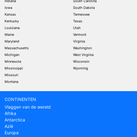
Indiana
South Carolina
Iowa
South Dakota
Kansas
Tennessee
Kentucky
Texas
Louisiana
Utah
Maine
Vermont
Maryland
Virginia
Massachusetts
Washington
Michigan
West Virginia
Minnesota
Wisconsin
Mississippi
Wyoming
Missouri
Montana
CONTINENTEN
Vlaggen van de wereld
Afrika
Antarctica
Azië
Europa