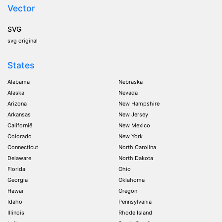
Vector
SVG
svg original
States
Alabama
Nebraska
Alaska
Nevada
Arizona
New Hampshire
Arkansas
New Jersey
Californië
New Mexico
Colorado
New York
Connecticut
North Carolina
Delaware
North Dakota
Florida
Ohio
Georgia
Oklahoma
Hawaï
Oregon
Idaho
Pennsylvania
Illinois
Rhode Island