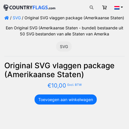
Winkelwag
Nede
/
SVG
/ Original SVG vlaggen package (Amerikaanse Staten)
Een Original SVG (Amerikaanse Staten - bundel) bestaande uit
50 SVG bestanden van alle Staten van Amerika
SVG
Original SVG vlaggen package
(Amerikaanse Staten)
€
10,00
Excl. BTW
Toevoegen aan winkelwagen
Original
SVG
vlaggen
package
(Amerikaanse