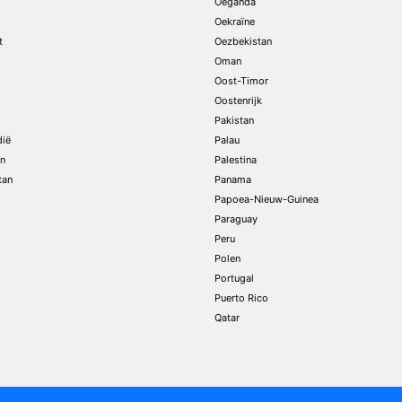
Oeganda
Oekraïne
t
Oezbekistan
Oman
Oost-Timor
Oostenrijk
Pakistan
dië
Palau
n
Palestina
tan
Panama
Papoea-Nieuw-Guinea
Paraguay
Peru
Polen
Portugal
Puerto Rico
Qatar