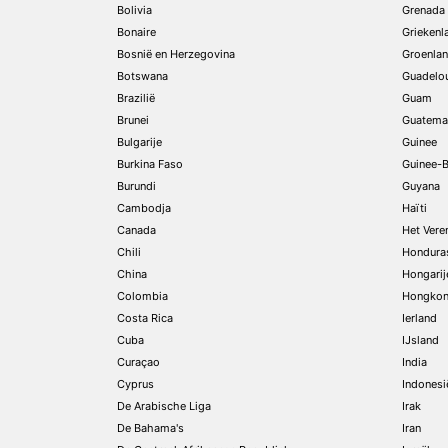
Bolivia
Grenada
Bonaire
Griekenl
Bosnië en Herzegovina
Groenla
Botswana
Guadelo
Brazilië
Guam
Brunei
Guatema
Bulgarije
Guinee
Burkina Faso
Guinee-B
Burundi
Guyana
Cambodja
Haïti
Canada
Het Vere
Chili
Hondura
China
Hongarij
Colombia
Hongko
Costa Rica
Ierland
Cuba
IJsland
Curaçao
India
Cyprus
Indonesi
De Arabische Liga
Irak
De Bahama's
Iran