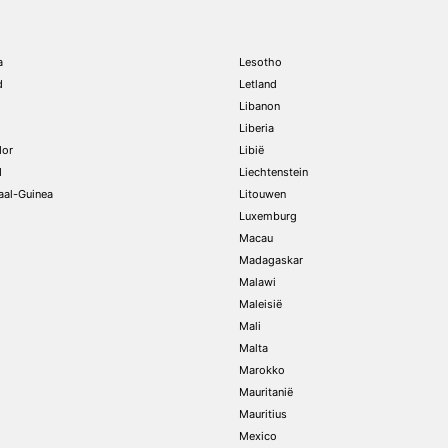
a
Lesotho
d
Letland
Libanon
Liberia
dor
Libië
d
Liechtenstein
aal-Guinea
Litouwen
Luxemburg
Macau
Madagaskar
Malawi
Maleisië
Mali
Malta
Marokko
Mauritanië
Mauritius
Mexico