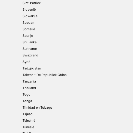
Sint-Patrick
Slovenië
Slowakije
Soedan
Somalië
Spanje
Sri Lanka
Suriname
Swaziland
Syrië
Tadzjikistan
Taiwan - De Republiek China
Tanzania
Thailand
Togo
Tonga
Trinidad en Tobago
Tsjaad
Tsjechië
Tunesië