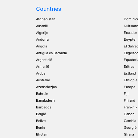
Countries
Afghanistan
Dominic
Albanië
Duitslan
Algerije
Ecuador
Andorra
Egypte
Angola
El Salva
Antigua en Barbuda
Engelan
Argentinië
Equatori
Armenië
Eritrea
Aruba
Estland
Australië
Ethiopië
Azerbeidzjan
Europa
Bahrein
Fiji
Bangladesh
Finland
Barbados
Frankrijk
België
Gabon
Belize
Gambia
Benin
Georgië
Bhutan
Ghana