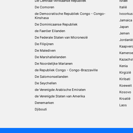
De Centraal-Afrikaanse Republiek
Israël
De Comoren
Italië
de Democratische Republiek Congo - Congo-
Ivoorkus
Kinshasa
Jamaica
De Dominicaanse Republiek
Japan
de Faeröer Eilanden
Jemen
De Federale Staten van Micronesië
Jordanië
De Filipijnen
Kaapver
De Malediven
Kameroe
De Marshalleilanden
Kazachs
De Noordelijke Marianen
Kenia
de Republiek Congo - Congo-Brazzaville
Kirgizië
De Salomonseilanden
Kiribati
De Seychellen
Koeweit
de Verenigde Arabische Emiraten
Kosovo
de Verenigde Staten van Amerika
Kroatië
Denemarken
Laos
Djibouti