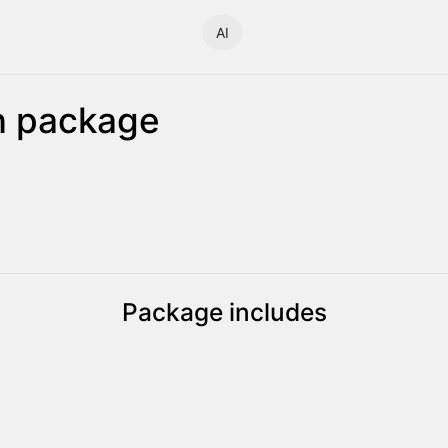
AI
n package
Package includes