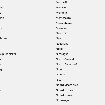
Moldavië
and
Monaco
nd
Mongolië
upe
Montenegro
Mozambique
la
Myanmar
Namibië
issau
Nauru
Nederland
Nepal
nigd Koninkrijk
Nicaragua
s
Nieuw Zeeland
e
Nieuw-Caledonië
ng
Niger
Nigeria
Niue
Noord Macedonië
ë
Noord-Ierland
Noord-Korea
Noorwegen