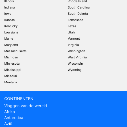
Illinois
Rhode Island
Indiana
South Carolina
Iowa
South Dakota
Kansas
Tennessee
Kentucky
Texas
Louisiana
Utah
Maine
Vermont
Maryland
Virginia
Massachusetts
Washington
Michigan
West Virginia
Minnesota
Wisconsin
Mississippi
Wyoming
Missouri
Montana
CONTINENTEN
Vlaggen van de wereld
Afrika
Antarctica
Azië