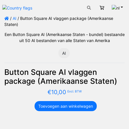
Nede
Winkelwage
/
AI
/ Button Square AI vlaggen package (Amerikaanse
Staten)
Een Button Square AI (Amerikaanse Staten - bundel) bestaande
uit 50 AI bestanden van alle Staten van Amerika
AI
Button Square AI vlaggen
package (Amerikaanse Staten)
€
10,00
Excl. BTW
Toevoegen aan winkelwagen
Button
Square
AI
vlaggen