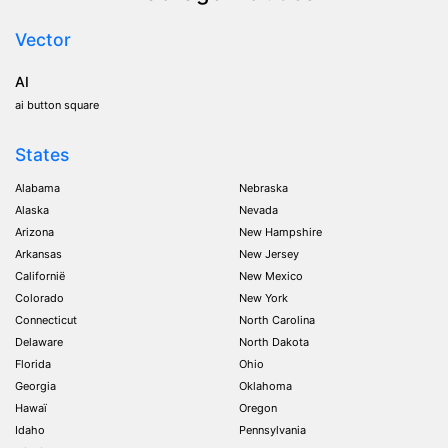
Vector
AI
ai button square
States
Alabama
Nebraska
Alaska
Nevada
Arizona
New Hampshire
Arkansas
New Jersey
Californië
New Mexico
Colorado
New York
Connecticut
North Carolina
Delaware
North Dakota
Florida
Ohio
Georgia
Oklahoma
Hawaï
Oregon
Idaho
Pennsylvania