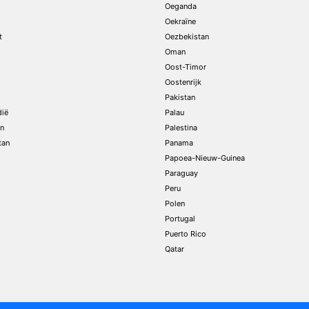
Oeganda
Oekraïne
t
Oezbekistan
Oman
Oost-Timor
Oostenrijk
Pakistan
dië
Palau
n
Palestina
tan
Panama
Papoea-Nieuw-Guinea
Paraguay
Peru
Polen
Portugal
Puerto Rico
Qatar