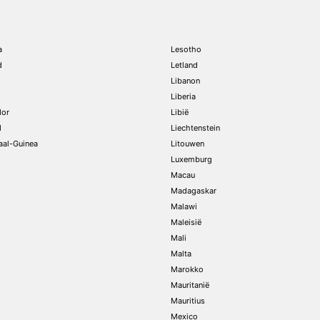
a
Lesotho
d
Letland
Libanon
Liberia
dor
Libië
d
Liechtenstein
aal-Guinea
Litouwen
Luxemburg
Macau
Madagaskar
Malawi
Maleisië
Mali
Malta
Marokko
Mauritanië
Mauritius
Mexico