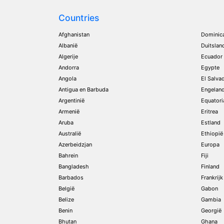
Countries
Afghanistan
Dominic
Albanië
Duitslan
Algerije
Ecuador
Andorra
Egypte
Angola
El Salva
Antigua en Barbuda
Engelan
Argentinië
Equatori
Armenië
Eritrea
Aruba
Estland
Australië
Ethiopië
Azerbeidzjan
Europa
Bahrein
Fiji
Bangladesh
Finland
Barbados
Frankrijk
België
Gabon
Belize
Gambia
Benin
Georgië
Bhutan
Ghana