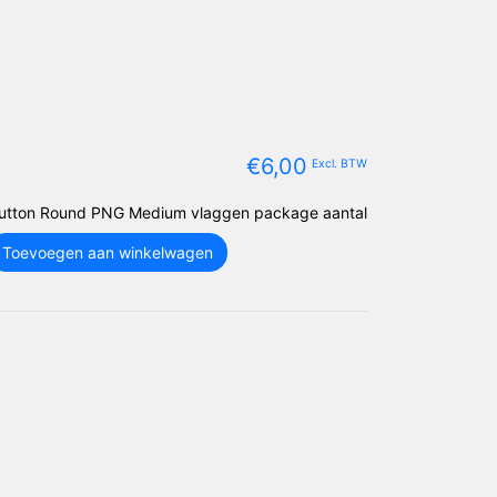
€
6,00
Excl. BTW
utton Round PNG Medium vlaggen package aantal
Toevoegen aan winkelwagen