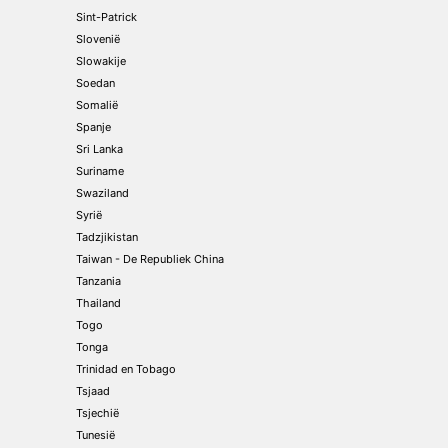
Sint-Patrick
Slovenië
Slowakije
Soedan
Somalië
Spanje
Sri Lanka
Suriname
Swaziland
Syrië
Tadzjikistan
Taiwan - De Republiek China
Tanzania
Thailand
Togo
Tonga
Trinidad en Tobago
Tsjaad
Tsjechië
Tunesië