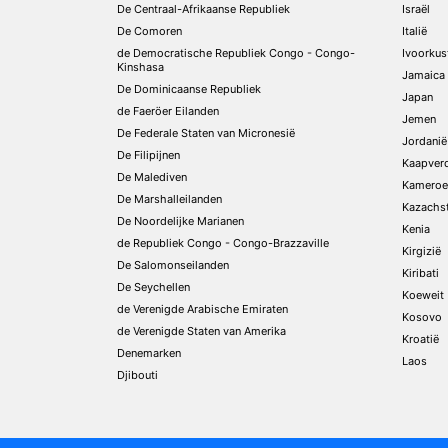
De Centraal-Afrikaanse Republiek
Israël
De Comoren
Italië
de Democratische Republiek Congo - Congo-
Ivoorkus
Kinshasa
Jamaica
De Dominicaanse Republiek
Japan
de Faeröer Eilanden
Jemen
De Federale Staten van Micronesië
Jordanië
De Filipijnen
Kaapver
De Malediven
Kameroe
De Marshalleilanden
Kazachs
De Noordelijke Marianen
Kenia
de Republiek Congo - Congo-Brazzaville
Kirgizië
De Salomonseilanden
Kiribati
De Seychellen
Koeweit
de Verenigde Arabische Emiraten
Kosovo
de Verenigde Staten van Amerika
Kroatië
Denemarken
Laos
Djibouti