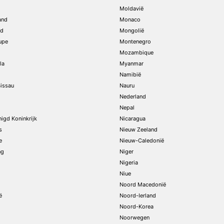
Moldavië
and
Monaco
nd
Mongolië
upe
Montenegro
Mozambique
la
Myanmar
Namibië
issau
Nauru
Nederland
Nepal
nigd Koninkrijk
Nicaragua
s
Nieuw Zeeland
e
Nieuw-Caledonië
ng
Niger
Nigeria
Niue
Noord Macedonië
ë
Noord-Ierland
Noord-Korea
Noorwegen