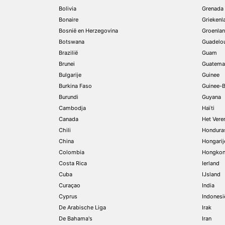
Bolivia
Grenada
Bonaire
Griekenl
Bosnië en Herzegovina
Groenla
Botswana
Guadelo
Brazilië
Guam
Brunei
Guatema
Bulgarije
Guinee
Burkina Faso
Guinee-B
Burundi
Guyana
Cambodja
Haïti
Canada
Het Vere
Chili
Hondura
China
Hongarij
Colombia
Hongko
Costa Rica
Ierland
Cuba
IJsland
Curaçao
India
Cyprus
Indonesi
De Arabische Liga
Irak
De Bahama's
Iran