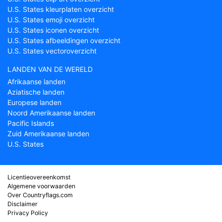
U.S. States kleurplaten overzicht
U.S. States emoji overzicht
U.S. States iconen overzicht
U.S. States afbeeldingen overzicht
U.S. States vectoroverzicht
LANDEN VAN DE WERELD
Afrikaanse landen
Aziatische landen
Europese landen
Noord Amerikaanse landen
Pacific Islands
Zuid Amerikaanse landen
U.S. States
Licentieovereenkomst
Algemene voorwaarden
Over Countryflags.com
Disclaimer
Privacy Policy