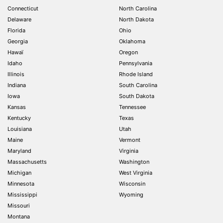
Connecticut
North Carolina
Delaware
North Dakota
Florida
Ohio
Georgia
Oklahoma
Hawaï
Oregon
Idaho
Pennsylvania
Illinois
Rhode Island
Indiana
South Carolina
Iowa
South Dakota
Kansas
Tennessee
Kentucky
Texas
Louisiana
Utah
Maine
Vermont
Maryland
Virginia
Massachusetts
Washington
Michigan
West Virginia
Minnesota
Wisconsin
Mississippi
Wyoming
Missouri
Montana