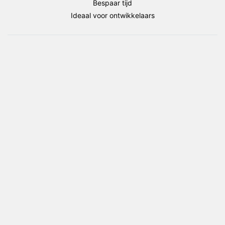
Bespaar tijd
Staten)
Ideaal voor ontwikkelaars
aantal