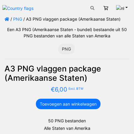
Nede
Winkelwage
/
PNG
/ A3 PNG vlaggen package (Amerikaanse Staten)
Een A3 PNG (Amerikaanse Staten - bundel) bestaande uit 50
PNG bestanden van alle Staten van Amerika
PNG
A3 PNG vlaggen package
(Amerikaanse Staten)
€
6,00
Excl. BTW
Toevoegen aan winkelwagen
A3
PNG
vlaggen
50 PNG bestanden
package
Alle Staten van Amerika
(Amerikaanse