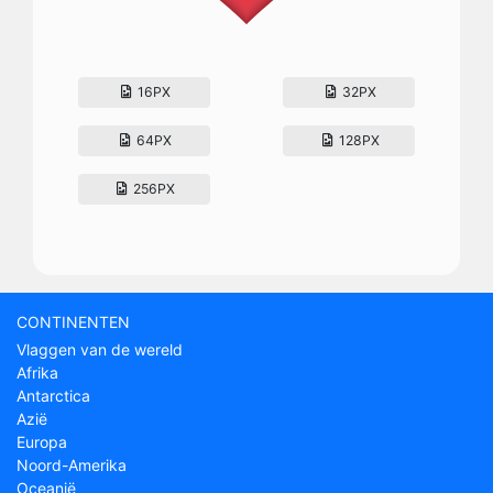
16PX
32PX
64PX
128PX
256PX
CONTINENTEN
Vlaggen van de wereld
Afrika
Antarctica
Azië
Europa
Noord-Amerika
Oceanië