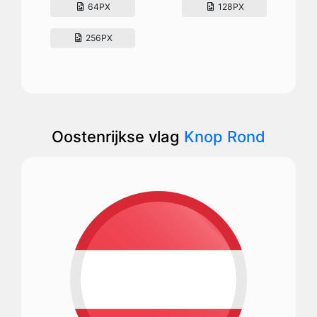
64PX
128PX
256PX
Oostenrijkse vlag
Knop Rond