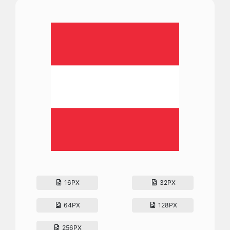
16PX
32PX
64PX
128PX
256PX