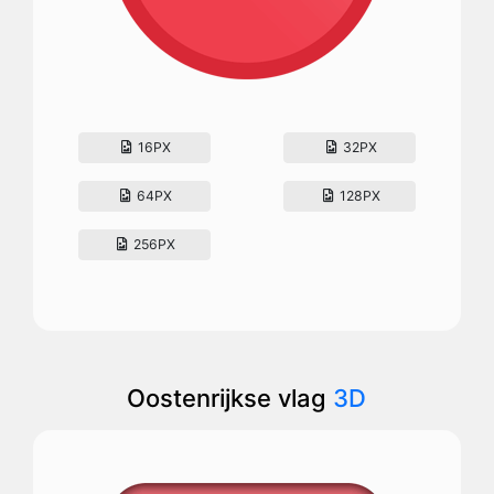
16PX
32PX
64PX
128PX
256PX
Oostenrijkse vlag
3D