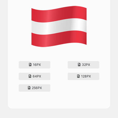
16PX
32PX
64PX
128PX
256PX