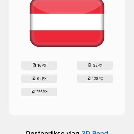
16PX
32PX
64PX
128PX
256PX
Oostenrijkse vlag
3D Rond