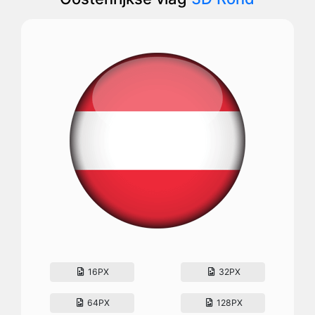
16PX
32PX
64PX
128PX