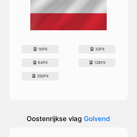
16PX
32PX
64PX
128PX
256PX
Oostenrijkse vlag
Golvend