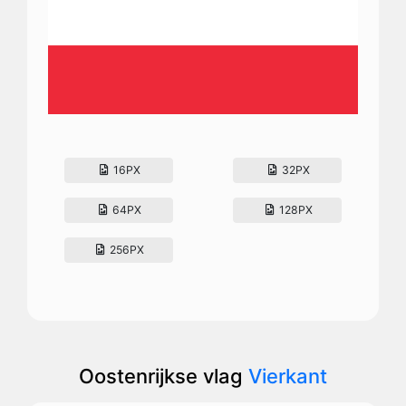
16PX
32PX
64PX
128PX
256PX
Oostenrijkse vlag
Vierkant