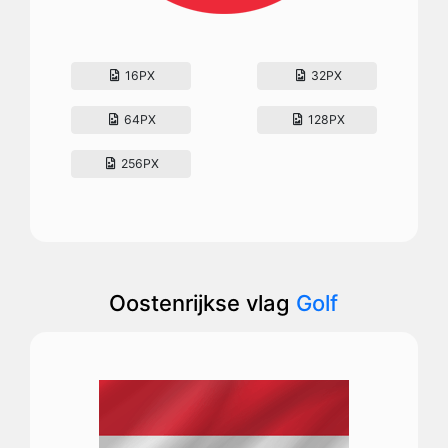
16PX
32PX
64PX
128PX
256PX
Oostenrijkse vlag
Golf