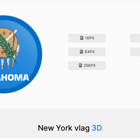
16PX
64PX
256PX
New York vlag
3D