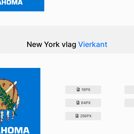
New York vlag
Vierkant
16PX
64PX
256PX