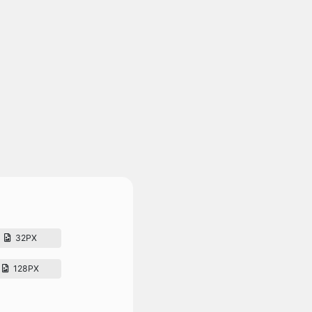
32PX
128PX