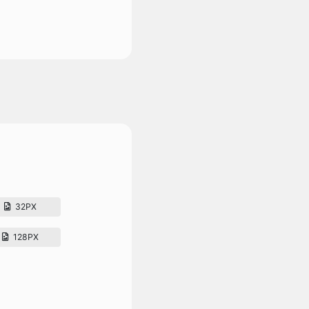
32PX
128PX