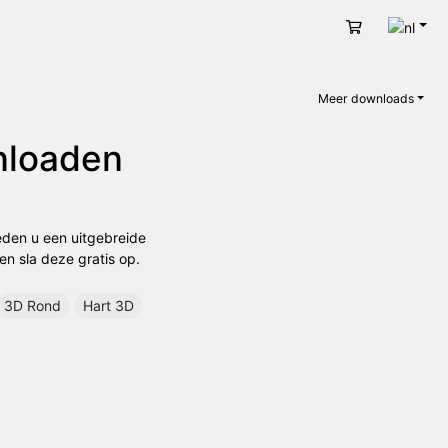
Nede
Winkelwage
Meer downloads
nloaden
eden u een uitgebreide
en sla deze gratis op.
3D Rond
Hart 3D