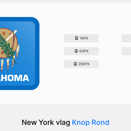
16PX
64PX
256PX
New York vlag
Knop Rond