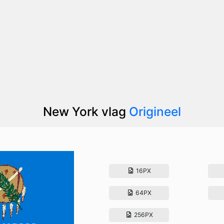
New York vlag
Origineel
16PX
64PX
256PX