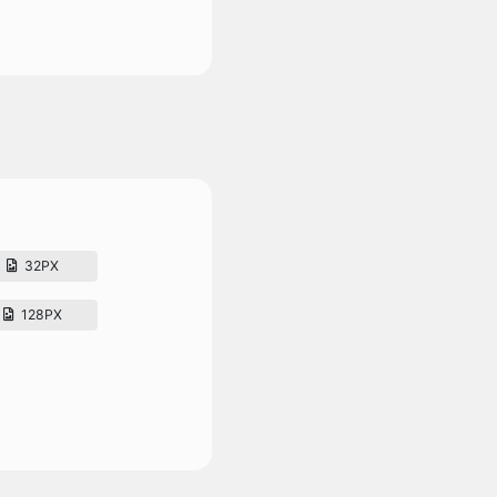
32PX
128PX