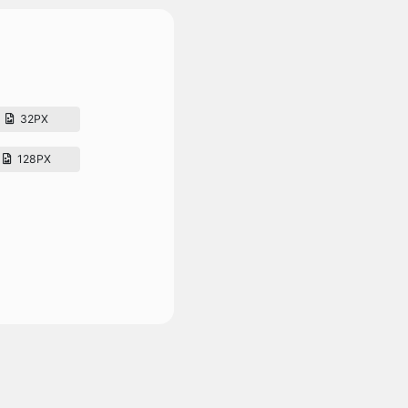
32PX
128PX