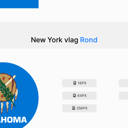
New York vlag
Rond
16PX
64PX
256PX