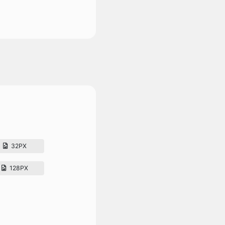
32PX
128PX