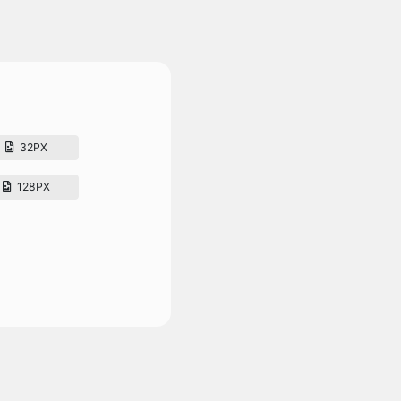
32PX
128PX