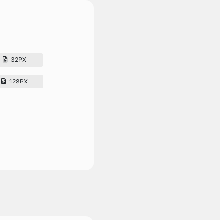
32PX
128PX