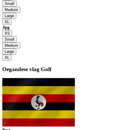
Small
Medium
Large
XL
Jpg
XS
Small
Medium
Large
XL
Oegandese vlag
Golf