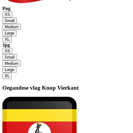
Png
XS
Small
Medium
Large
XL
Jpg
XS
Small
Medium
Large
XL
Oegandese vlag
Knop Vierkant