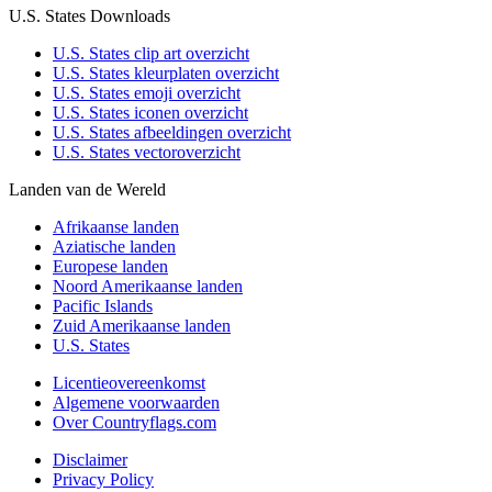
U.S. States Downloads
U.S. States clip art overzicht
U.S. States kleurplaten overzicht
U.S. States emoji overzicht
U.S. States iconen overzicht
U.S. States afbeeldingen overzicht
U.S. States vectoroverzicht
Landen van de Wereld
Afrikaanse landen
Aziatische landen
Europese landen
Noord Amerikaanse landen
Pacific Islands
Zuid Amerikaanse landen
U.S. States
Licentieovereenkomst
Algemene voorwaarden
Over Countryflags.com
Disclaimer
Privacy Policy