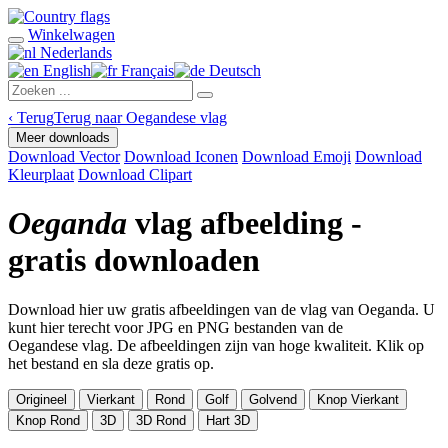
Winkelwagen
Nederlands
English
Français
Deutsch
‹
Terug
Terug naar Oegandese vlag
Meer downloads
Download Vector
Download Iconen
Download Emoji
Download
Kleurplaat
Download Clipart
Oeganda
vlag afbeelding -
gratis downloaden
Download hier uw gratis afbeeldingen van de vlag van Oeganda. U
kunt hier terecht voor JPG en PNG bestanden van de
Oegandese vlag. De afbeeldingen zijn van hoge kwaliteit. Klik op
het bestand en sla deze gratis op.
Origineel
Vierkant
Rond
Golf
Golvend
Knop Vierkant
Knop Rond
3D
3D Rond
Hart 3D