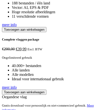
188 bestanden / één land
Vector: AI, EPS & PDF
Hoge resolutie afbeeldingen
11 verschilende vormen
meer info
Toevoegen aan winkelwagen
Complete vlaggen package
€
200,00
Oorspronkelijke
€
39,99
Huidige
Excl. BTW
prijs
prijs
Ongelimiteerd gebruik
was:
is:
€200,00.
€39,99.
40.000+ bestanden
Alle landen
Alle modellen
Ideaal voor internationaal gebruik
meer info
Toevoegen aan winkelwagen
Oegandese vlag
Gratis download voor persoonlijk en niet-commercieel gebruik.
Meer
informatie