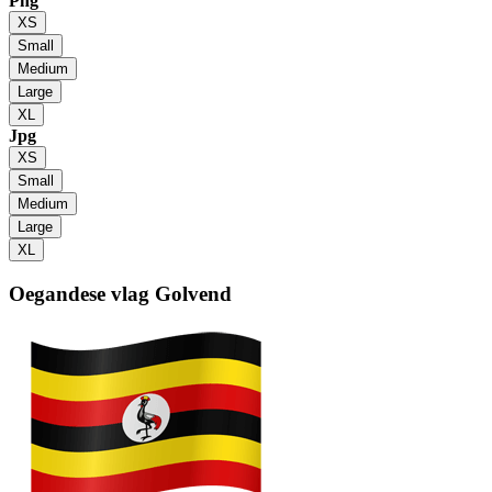
Png
XS
Small
Medium
Large
XL
Jpg
XS
Small
Medium
Large
XL
Oegandese vlag
Golvend