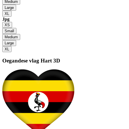
Medium
Large
XL
Jpg
XS
Small
Medium
Large
XL
Oegandese vlag
Hart 3D