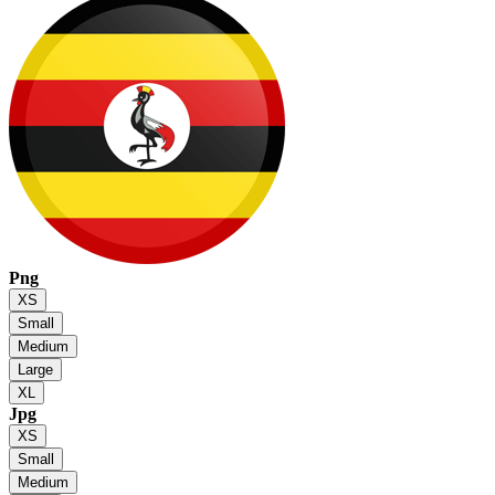
Png
XS
Small
Medium
Large
XL
Jpg
XS
Small
Medium