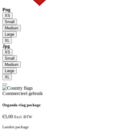
Png
XS
Small
Medium
Large
XL
Jpg
XS
Small
Medium
Large
XL
Commercieel gebruik
Oeganda vlag package
€
5,00
Excl. BTW
Landen package