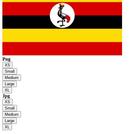
Png
XS
Small
Medium
Large
XL
Jpg
XS
Small
Medium
Large
XL