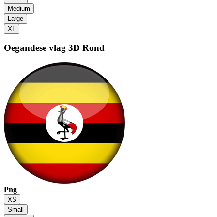
Medium
Large
XL
Oegandese vlag
3D Rond
Png
XS
Small