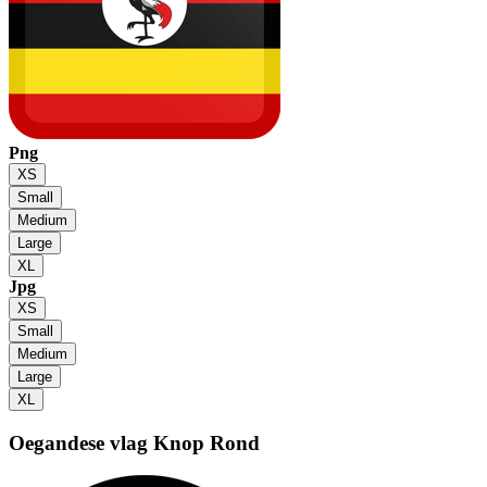
Png
XS
Small
Medium
Large
XL
Jpg
XS
Small
Medium
Large
XL
Oegandese vlag
Knop Rond