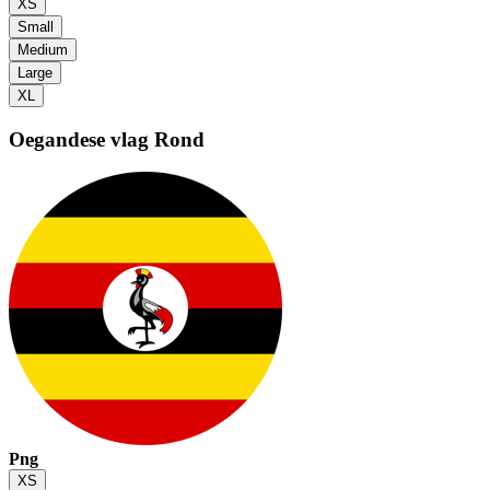
XS
Small
Medium
Large
XL
Oegandese vlag
Rond
Png
XS