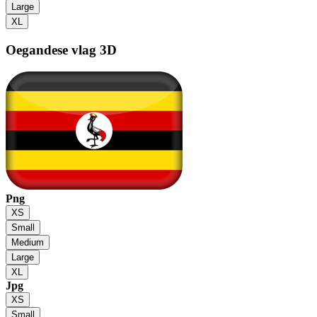
Large
XL
Oegandese vlag
3D
Png
XS
Small
Medium
Large
XL
Jpg
XS
Small