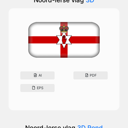
Noord-Ierse vlag
3D
AI
PDF
EPS
Noord-Ierse vlag
3D Rond