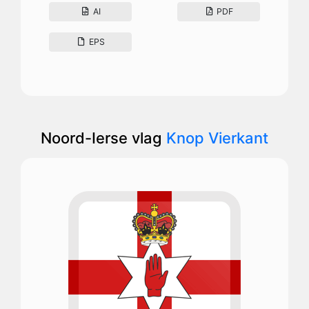
AI
PDF
EPS
Noord-Ierse vlag
Knop Vierkant