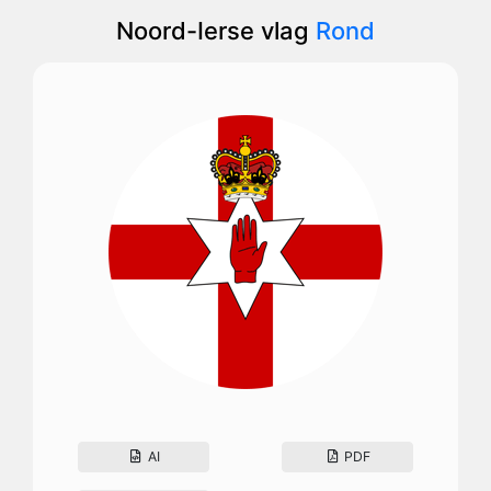
Noord-Ierse vlag
Rond
AI
PDF