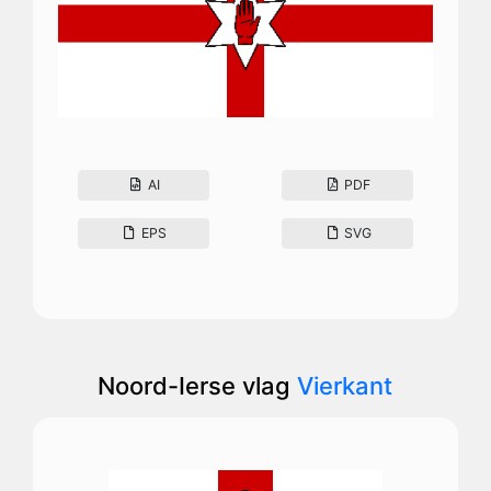
AI
PDF
EPS
SVG
Noord-Ierse vlag
Vierkant