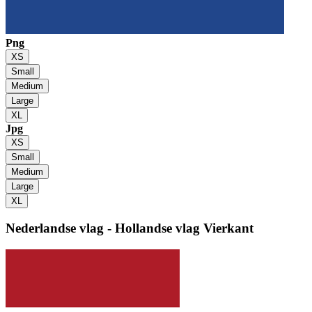
Png
XS
Small
Medium
Large
XL
Jpg
XS
Small
Medium
Large
XL
Nederlandse vlag - Hollandse vlag
Vierkant