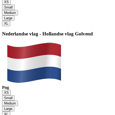
XS
Small
Medium
Large
XL
Nederlandse vlag - Hollandse vlag
Golvend
Png
XS
Small
Medium
Large
XL