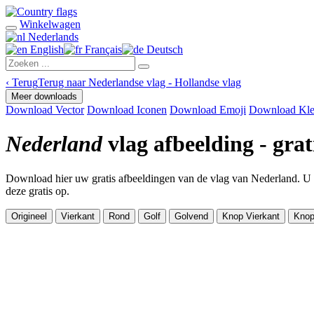
Winkelwagen
Nederlands
English
Français
Deutsch
‹
Terug
Terug naar Nederlandse vlag - Hollandse vlag
Meer downloads
Download Vector
Download Iconen
Download Emoji
Download Kle
Nederland
vlag afbeelding - gra
Download hier uw gratis afbeeldingen van de vlag van Nederland. U k
deze gratis op.
Origineel
Vierkant
Rond
Golf
Golvend
Knop Vierkant
Knop