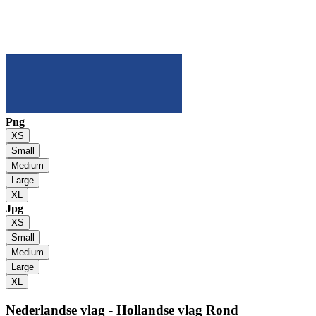
Png
XS
Small
Medium
Large
XL
Jpg
XS
Small
Medium
Large
XL
Nederlandse vlag - Hollandse vlag
Rond