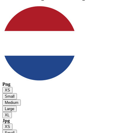
Png
XS
Small
Medium
Large
XL
Jpg
XS
Small