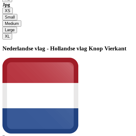
Jpg
XS
Small
Medium
Large
XL
Nederlandse vlag - Hollandse vlag
Knop Vierkant