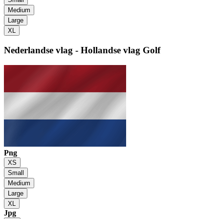
Medium
Large
XL
Nederlandse vlag - Hollandse vlag
Golf
Png
XS
Small
Medium
Large
XL
Jpg