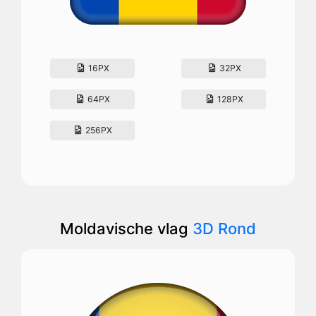
16PX
32PX
64PX
128PX
256PX
Moldavische vlag
3D Rond