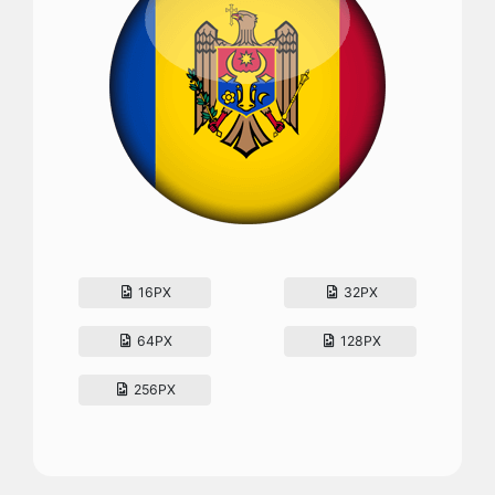
16PX
32PX
64PX
128PX
256PX