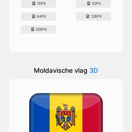
16PX
32PX
64PX
128PX
256PX
Moldavische vlag
3D