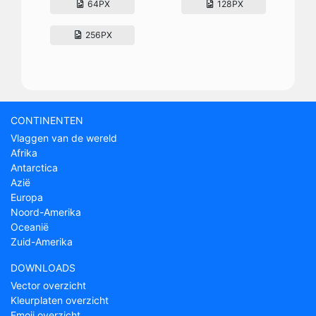
64PX
128PX
256PX
CONTINENTEN
Vlaggen van de wereld
Afrika
Antarctica
Azië
Europa
Noord-Amerika
Oceanië
Zuid-Amerika
DOWNLOADS
Vector overzicht
Kleurplaten overzicht
Emoji overzicht