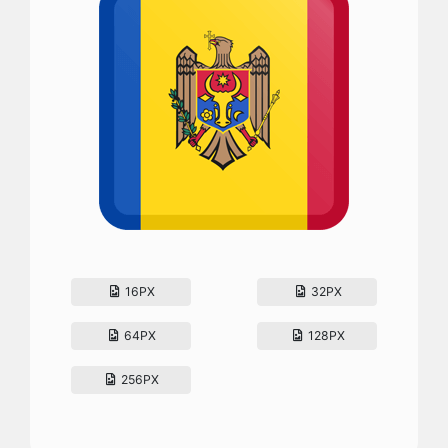
16PX
32PX
64PX
128PX
256PX