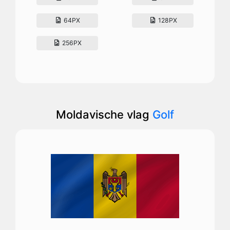
64PX
128PX
256PX
Moldavische vlag
Golf