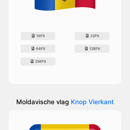
16PX
32PX
64PX
128PX
256PX
Moldavische vlag
Knop Vierkant