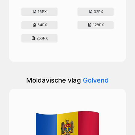
16PX
32PX
64PX
128PX
256PX
Moldavische vlag
Golvend