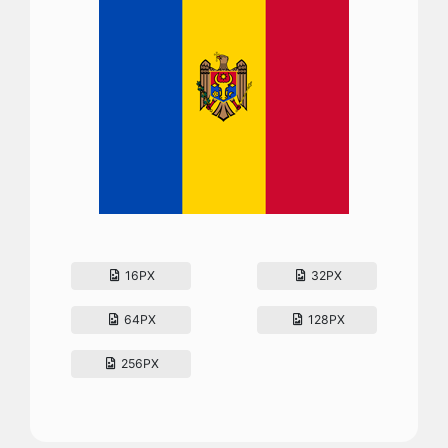
16PX
32PX
64PX
128PX
256PX