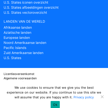
U.S. States iconen overzicht
U.S. States afbeeldingen overzicht
U.S. States vectoroverzicht
LANDEN VAN DE WERELD
Afrikaanse landen
Aziatische landen
Europese landen
Noord Amerikaanse landen
Pacific Islands
Zuid Amerikaanse landen
U.S. States
Licentieovereenkomst
Algemene voorwaarden
Over Countryflags.com
Disclaimer
We use cookies to ensure that we give you the best
Privacy Policy
experience on our website. If you continue to use this site we
will assume that you are happy with it.
Privacy policy
© copyright 2026
Country flags
- onderdeel van ProFlags BV
Ok
support@countryflags.com