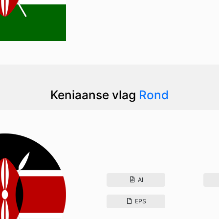
Keniaanse vlag
Rond
AI
EPS