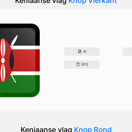
Keniaanse vlag
Knop Vierkant
AI
EPS
Keniaanse vlag
Knop Rond