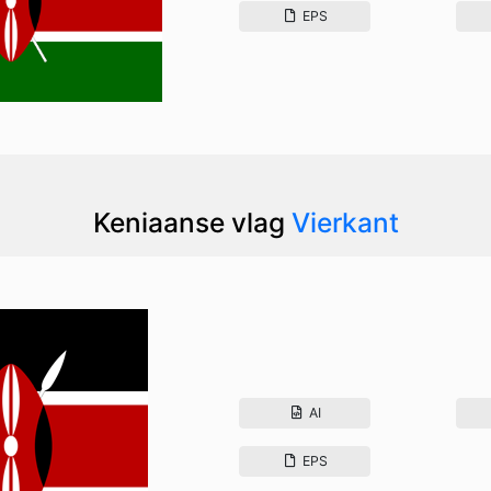
EPS
Keniaanse vlag
Vierkant
AI
EPS