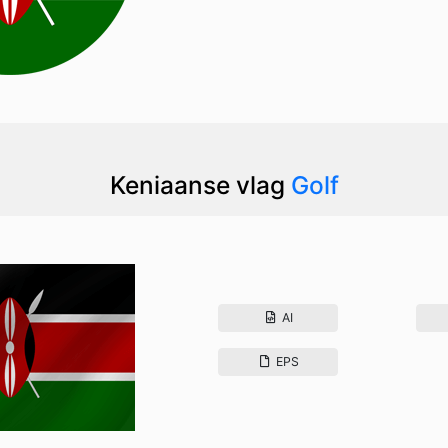
Keniaanse vlag
Golf
AI
EPS