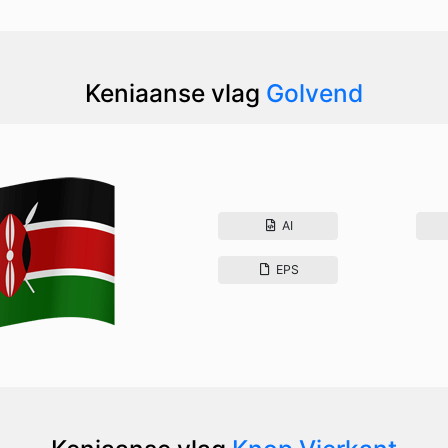
Keniaanse vlag
Golvend
AI
EPS