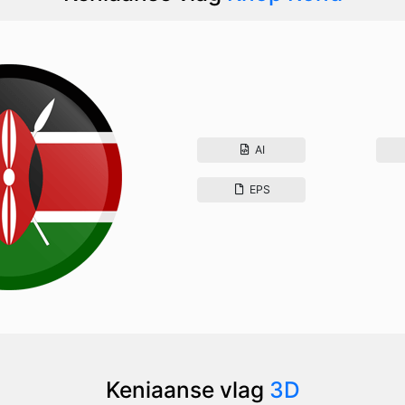
AI
EPS
Keniaanse vlag
3D