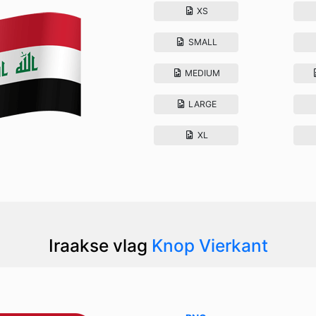
XS
SMALL
MEDIUM
LARGE
XL
Iraakse vlag
Knop Vierkant