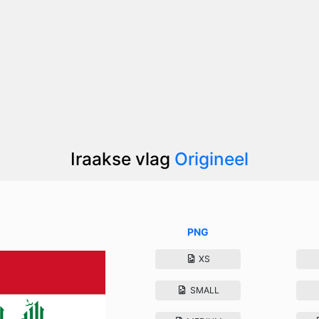
Iraakse vlag
Origineel
PNG
XS
SMALL