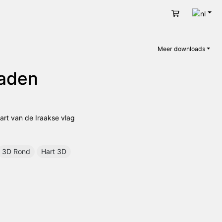
Nede
Winkelwage
Meer downloads
oaden
 art van de Iraakse vlag
3D Rond
Hart 3D