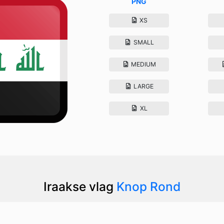
PNG
XS
SMALL
MEDIUM
LARGE
XL
Iraakse vlag
Knop Rond