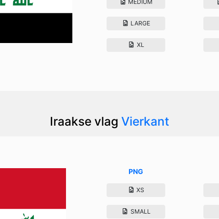
MEDIUM
LARGE
XL
Iraakse vlag
Vierkant
PNG
XS
SMALL