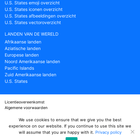
U.S. States emoji overzicht
U.S. States iconen overzicht
U.S. States afbeeldingen overzicht
U.S. States vectoroverzicht
LANDEN VAN DE WERELD
Afrikaanse landen
Aziatische landen
Europese landen
Noord Amerikaanse landen
Pacific Islands
Zuid Amerikaanse landen
U.S. States
Licentieovereenkomst
Algemene voorwaarden
Over Countryflags.com
Disclaimer
We use cookies to ensure that we give you the best
Privacy Policy
experience on our website. If you continue to use this site we
will assume that you are happy with it.
Privacy policy
© copyright 2026
Country flags
- onderdeel van ProFlags BV