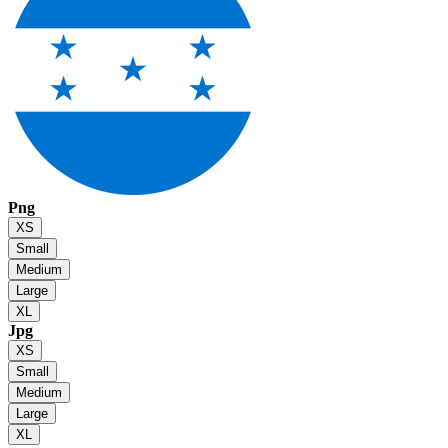
Png
XS
Small
Medium
Large
XL
Jpg
XS
Small
Medium
Large
XL