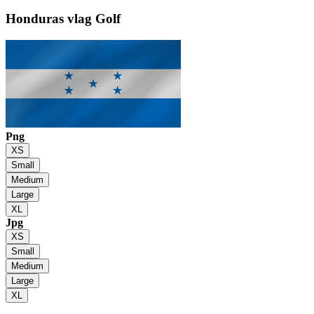
Honduras vlag
Golf
Png
XS
Small
Medium
Large
XL
Jpg
XS
Small
Medium
Large
XL