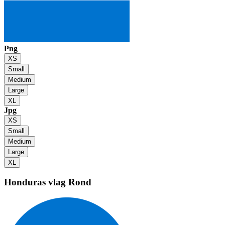
Png
XS
Small
Medium
Large
XL
Jpg
XS
Small
Medium
Large
XL
Honduras vlag
Rond