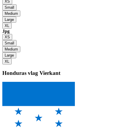
XS
Small
Medium
Large
XL
Jpg
XS
Small
Medium
Large
XL
Honduras vlag
Vierkant