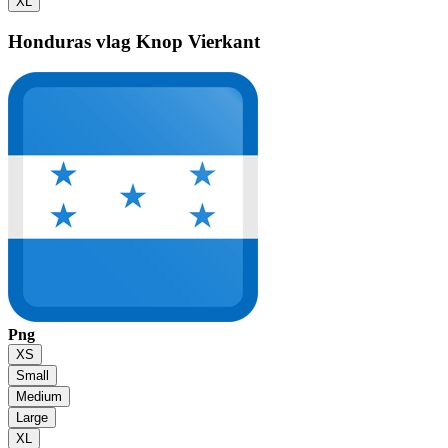
XL
Honduras vlag
Knop Vierkant
Png
XS
Small
Medium
Large
XL