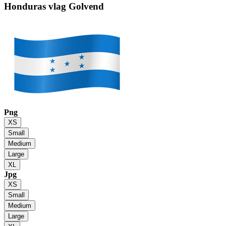
Honduras vlag
Golvend
Png
XS
Small
Medium
Large
XL
Jpg
XS
Small
Medium
Large