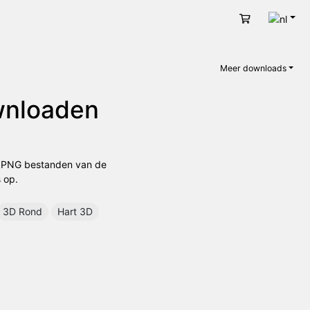
Nede
Winkelwage
Meer downloads
ownloaden
en PNG bestanden van de
 op.
3D Rond
Hart 3D