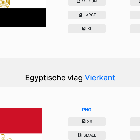
MEDIUM
LARGE
XL
Egyptische vlag
Vierkant
PNG
XS
SMALL