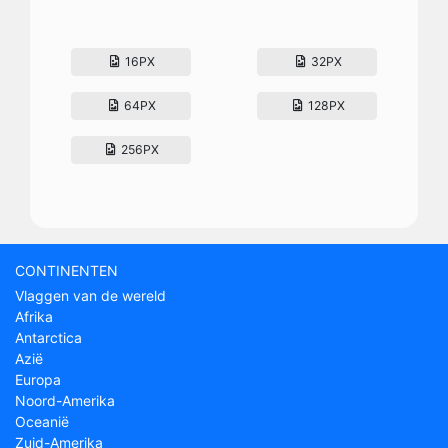
16PX
32PX
64PX
128PX
256PX
CONTINENTEN
Vlaggen van de wereld
Afrika
Antarctica
Azië
Europa
Noord-Amerika
Oceanië
Zuid-Amerika