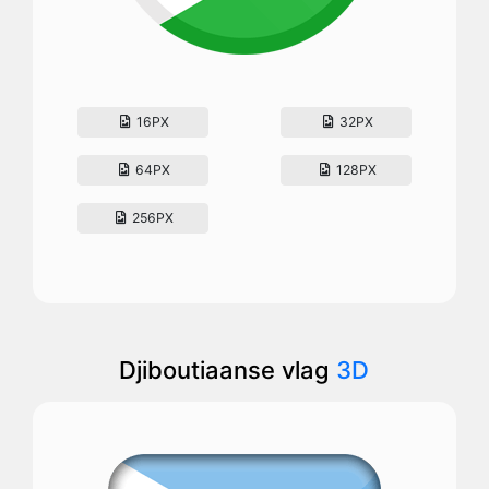
16PX
32PX
64PX
128PX
256PX
Djiboutiaanse vlag
3D