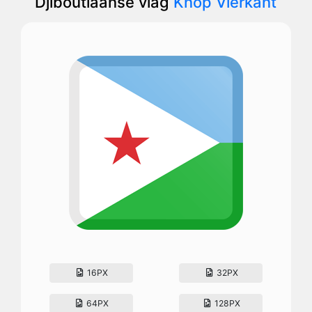
Djiboutiaanse vlag
Knop Vierkant
16PX
32PX
64PX
128PX