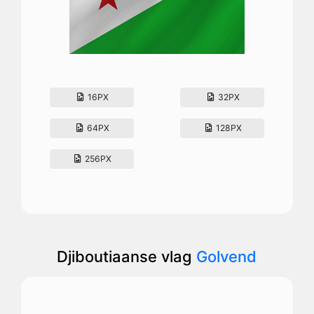
16PX
32PX
64PX
128PX
256PX
Djiboutiaanse vlag
Golvend