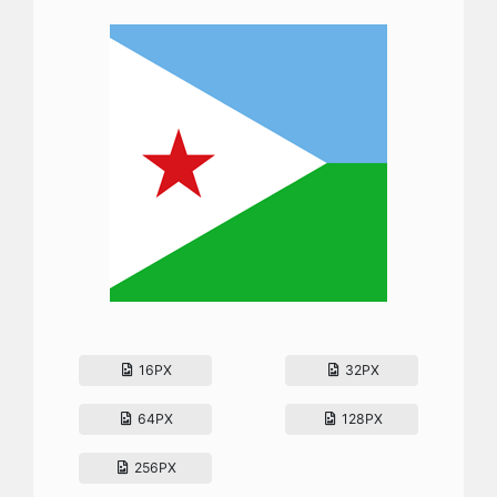
16PX
32PX
64PX
128PX
256PX