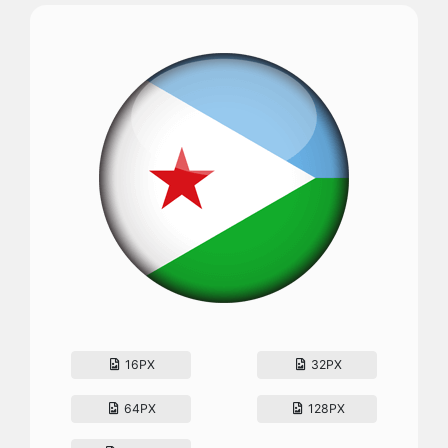
16PX
32PX
64PX
128PX