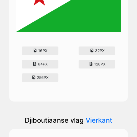
16PX
32PX
64PX
128PX
256PX
Djiboutiaanse vlag
Vierkant