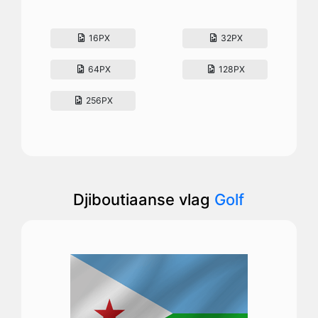
16PX
32PX
64PX
128PX
256PX
Djiboutiaanse vlag
Golf