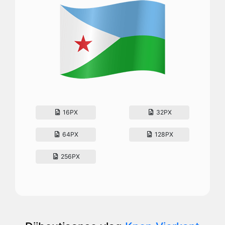
16PX
32PX
64PX
128PX
256PX