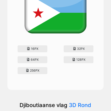
16PX
32PX
64PX
128PX
256PX
Djiboutiaanse vlag
3D Rond