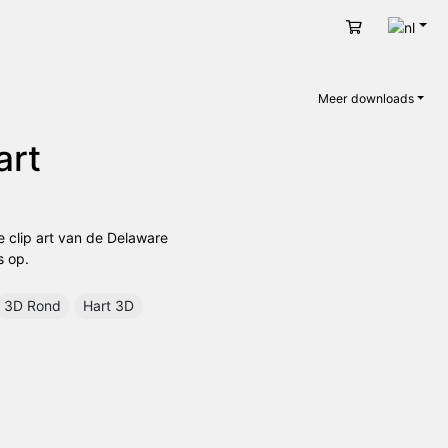
Nede
Winkelwage
Meer downloads
art
e clip art van de Delaware
s op.
3D Rond
Hart 3D