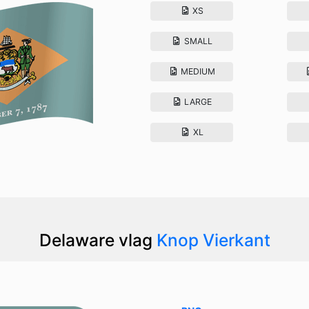
XS
SMALL
MEDIUM
LARGE
XL
Delaware vlag
Knop Vierkant