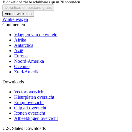
Je download zal beschikbaar zijn in
20
seconden
Download dit bestand gratis
Verder winkelen
Winkelwagen
Continenten
Vlaggen van de wereld
Afrika
Antarctica
Azië
Europa
Noord-Amerika
Oceanië
Zuid-Amerika
Downloads
Vector overzicht
Kleurplaten overzicht
Emoji overzicht
Clip art overzicht
Iconen overzicht
Afbeeldingen overzicht
U.S. States Downloads