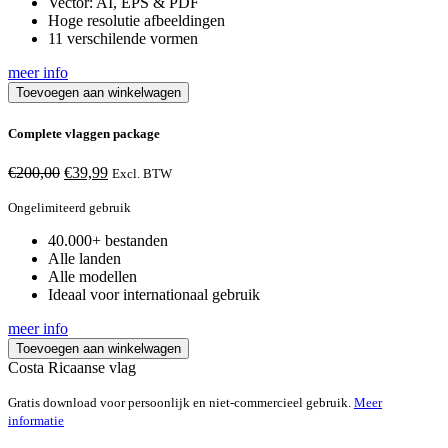
Vector: AI, EPS & PDF
Hoge resolutie afbeeldingen
11 verschilende vormen
meer info
Toevoegen aan winkelwagen
Complete vlaggen package
Oorspronkelijke
Huidige
€
200,00
€
39,99
Excl. BTW
prijs
prijs
was:
is:
Ongelimiteerd gebruik
€200,00.
€39,99.
40.000+ bestanden
Alle landen
Alle modellen
Ideaal voor internationaal gebruik
meer info
Toevoegen aan winkelwagen
Costa Ricaanse vlag
Gratis download voor persoonlijk en niet-commercieel gebruik.
Meer
informatie