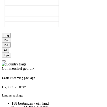
Jpg
Png
Pdf
AI
Eps
Commercieel gebruik
Costa Rica vlag package
€
5,00
Excl. BTW
Landen package
188 bestanden / één land