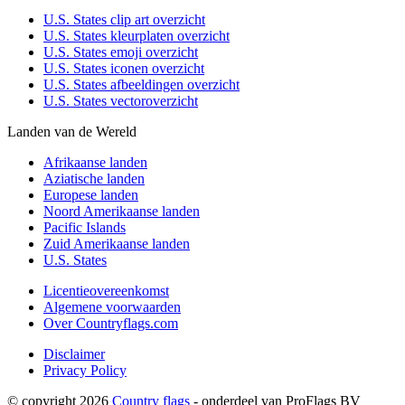
U.S. States clip art overzicht
U.S. States kleurplaten overzicht
U.S. States emoji overzicht
U.S. States iconen overzicht
U.S. States afbeeldingen overzicht
U.S. States vectoroverzicht
Landen van de Wereld
Afrikaanse landen
Aziatische landen
Europese landen
Noord Amerikaanse landen
Pacific Islands
Zuid Amerikaanse landen
U.S. States
Licentieovereenkomst
Algemene voorwaarden
Over Countryflags.com
Disclaimer
Privacy Policy
© copyright 2026
Country flags
- onderdeel van ProFlags BV