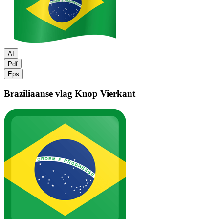
AI
Pdf
Eps
Braziliaanse vlag
Knop Vierkant