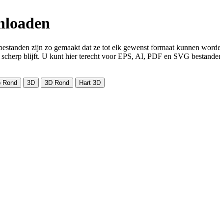
wnloaden
bestanden zijn zo gemaakt dat ze tot elk gewenst formaat kunnen worden
at scherp blijft. U kunt hier terecht voor EPS, AI, PDF en SVG bestande
 Rond
3D
3D Rond
Hart 3D