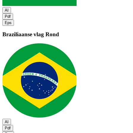
AI
Pdf
Eps
Braziliaanse vlag
Rond
AI
Pdf