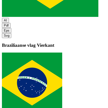
AI
Pdf
Eps
Svg
Braziliaanse vlag
Vierkant