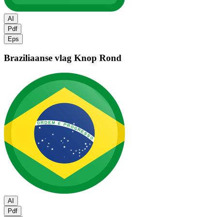
AI
Pdf
Eps
Braziliaanse vlag
Knop Rond
AI
Pdf