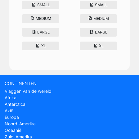
SMALL
SMALL
MEDIUM
MEDIUM
LARGE
LARGE
XL
XL
CONTINENTEN
Vlaggen van de wereld
Afrika
Antarctica
Azië
Europa
Noord-Amerika
Oceanië
Zuid-Amerika