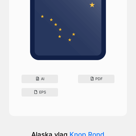
AI
PDF
EPS
Alaska vlag
Knop Rond