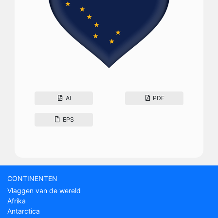
AI
PDF
EPS
CONTINENTEN
Vlaggen van de wereld
Afrika
Antarctica