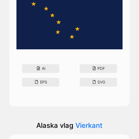
AI
PDF
EPS
SVG
Alaska vlag
Vierkant