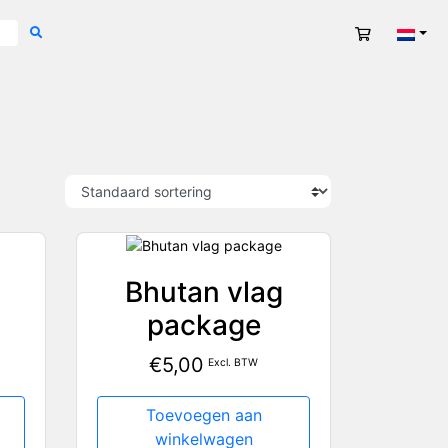
Winkelwag
Nede
Bhutan vlag
package
€
5,00
Excl. BTW
Toevoegen aan
winkelwagen