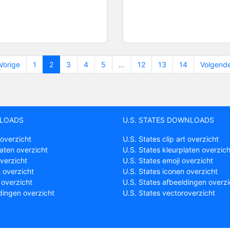
Vorige
1
2
3
4
5
…
12
13
14
Volgende
LOADS
U.S. STATES DOWNLOADS
 overzicht
U.S. States clip art overzicht
laten overzicht
U.S. States kleurplaten overzich
overzicht
U.S. States emoji overzicht
t overzicht
U.S. States iconen overzicht
 overzicht
U.S. States afbeeldingen overzi
dingen overzicht
U.S. States vectoroverzicht