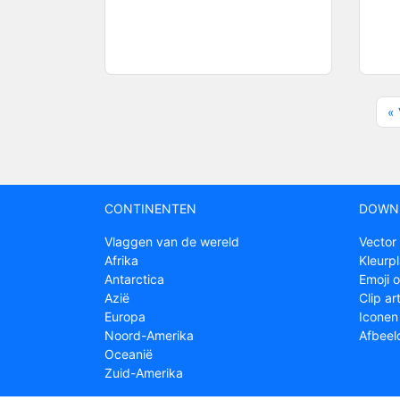
« 
CONTINENTEN
DOWN
Vlaggen van de wereld
Vector
Afrika
Kleurp
Antarctica
Emoji 
Azië
Clip ar
Europa
Iconen
Noord-Amerika
Afbeel
Oceanië
Zuid-Amerika