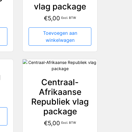
vlag package
€
5,00
Excl. BTW
Toevoegen aan
winkelwagen
g
Centraal-
Afrikaanse
Republiek vlag
package
€
5,00
Excl. BTW