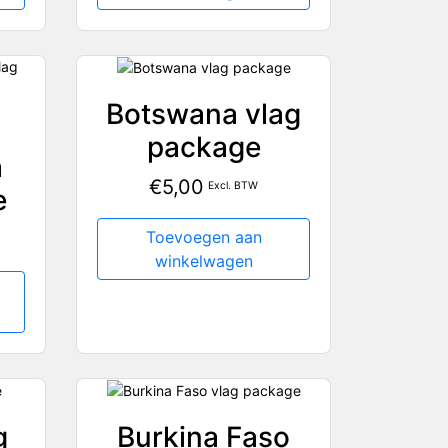
Botswana vlag
package
a
€
5,00
Excl. BTW
e
Toevoegen aan
winkelwagen
g
Burkina Faso