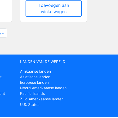
Toevoegen aan
winkelwagen
 »
LANDEN VAN DE WERELD
Afrikaanse landen
t
Aziatische landen
Europese landen
Noord Amerikaanse landen
cht
Pacific Islands
Zuid Amerikaanse landen
U.S. States