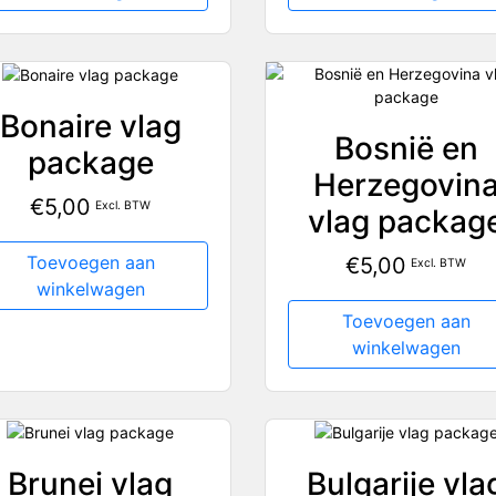
Bonaire vlag
Bosnië en
package
Herzegovin
€
5,00
Excl. BTW
vlag packag
Toevoegen aan
€
5,00
Excl. BTW
winkelwagen
Toevoegen aan
winkelwagen
Brunei vlag
Bulgarije vla